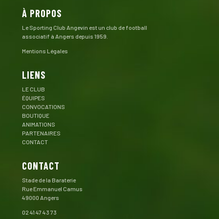
À PROPOS
Le Sporting Club Angevin est un club de football
associatif à Angers depuis 1959.
Mentions Légales
LIENS
LE CLUB
ÉQUIPES
CONVOCATIONS
BOUTIQUE
ANIMATIONS
PARTENAIRES
CONTACT
CONTACT
Stade de la Baraterie
Rue Emmanuel Camus
49000 Angers
02 41 47 43 73