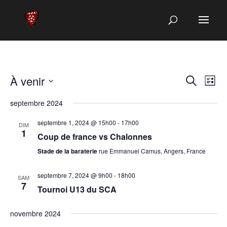
Recherch
Navi
À venir
Recherche
Liste
de
et
Sélectionnez
vues
septembre 2024
navigatio
une
Évè
de
date.
septembre 1, 2024 @ 15h00
-
17h00
DIM
vues
1
Coup de france vs Chalonnes
Évènemen
Stade de la baraterie
rue Emmanuel Camus, Angers, France
septembre 7, 2024 @ 9h00
-
18h00
SAM
7
Tournoi U13 du SCA
novembre 2024