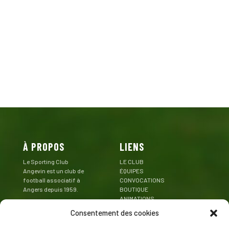
À PROPOS
LIENS
Le Sporting Club
LE CLUB
Angevin est un club de
ÉQUIPES
football associatif à
CONVOCATIONS
Angers depuis 1959.
BOUTIQUE
ANIMATIONS
Mentions Légales
PARTENAIRES
Consentement des cookies
CONTACT