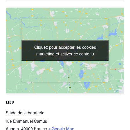
Cliquez pour accepter les cookies
Cliquez pour accepter les cookies
marketing et activer ce contenu
marketing et activer ce contenu
LIEU
Stade de la baraterie
rue Emmanuel Camus
Angers
,
49000
France
+ Google Map