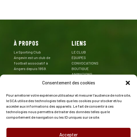
À PROPOS
LIENS
Le Sporting Club
LE CLUB
Angevin est un club de
ÉQUIPES
football associatif à
CONVOCATIONS
Angers depuis 1959.
BOUTIQUE
ANIMATIONS
Mentions Légales
PARTENAIRES
Consentement des cookies
CONTACT
Pour améliorer votre expérience utilisateur et mesurer l'audience de notre site,
CONTACT
SUIVEZ LE SCA
le SCA utilise des technologies telles que les cookies pour stocker et/ou
accéder aux informations des appareils. Le fait de consentir à ces
Stade de la Baraterie
technologies nous permettra de traiter des données telles que le
Rue Emmanuel Camus
comportement de navigation ou les ID uniques sur ce site.
49000 Angers
02 41 47 43 73
Accepter
contact@angers-sca.fr