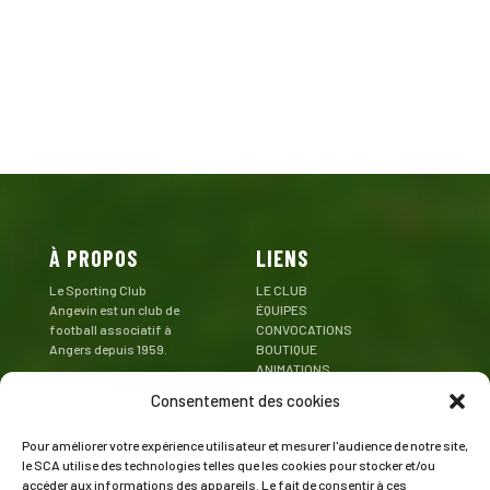
À PROPOS
LIENS
Le Sporting Club
LE CLUB
Angevin est un club de
ÉQUIPES
football associatif à
CONVOCATIONS
Angers depuis 1959.
BOUTIQUE
ANIMATIONS
Mentions Légales
PARTENAIRES
Consentement des cookies
CONTACT
Pour améliorer votre expérience utilisateur et mesurer l'audience de notre site,
CONTACT
SUIVEZ LE SCA
le SCA utilise des technologies telles que les cookies pour stocker et/ou
accéder aux informations des appareils. Le fait de consentir à ces