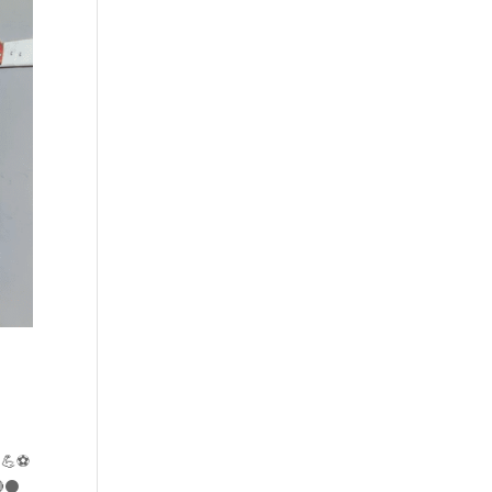
! 💪⚽
🔴⚫