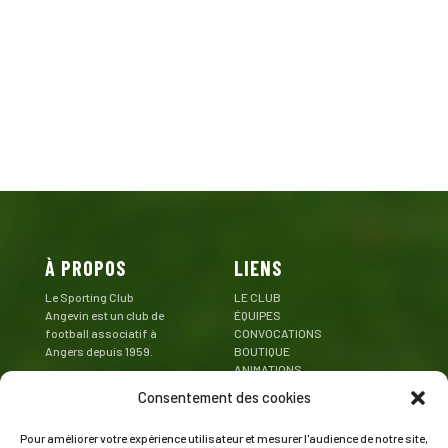
À PROPOS
LIENS
Le Sporting Club
LE CLUB
Angevin est un club de
ÉQUIPES
football associatif à
CONVOCATIONS
Angers depuis 1959.
BOUTIQUE
ANIMATIONS
Mentions Légales
PARTENAIRES
Consentement des cookies
CONTACT
Pour améliorer votre expérience utilisateur et mesurer l'audience de notre site,