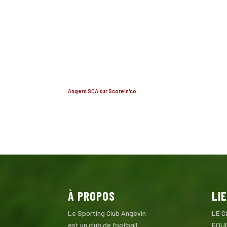
Angers SCA sur Score'n'co
À PROPOS
LI
Le Sporting Club Angevin
LE C
est un club de football
ÉQU