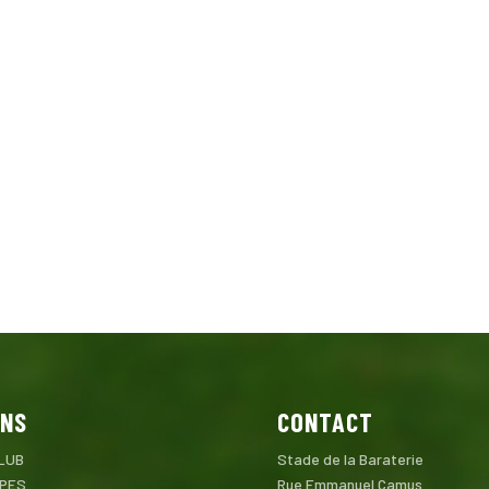
ENS
CONTACT
LUB
Stade de la Baraterie
IPES
Rue Emmanuel Camus