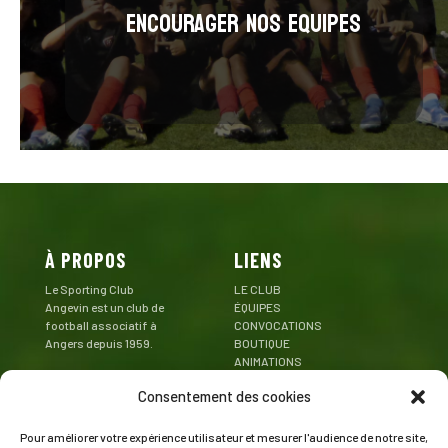
encourager nos equipes
À PROPOS
LIENS
Le Sporting Club
LE CLUB
Angevin est un club de
ÉQUIPES
football associatif à
CONVOCATIONS
Angers depuis 1959.
BOUTIQUE
ANIMATIONS
Mentions Légales
PARTENAIRES
Consentement des cookies
CONTACT
Pour améliorer votre expérience utilisateur et mesurer l'audience de notre site,
CONTACT
SUIVEZ LE SCA