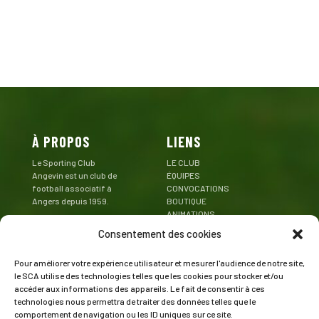
À PROPOS
LIENS
Le Sporting Club
LE CLUB
Angevin est un club de
ÉQUIPES
football associatif à
CONVOCATIONS
Angers depuis 1959.
BOUTIQUE
ANIMATIONS
Mentions Légales
PARTENAIRES
Consentement des cookies
CONTACT
Pour améliorer votre expérience utilisateur et mesurer l'audience de notre site,
CONTACT
SUIVEZ LE SCA
le SCA utilise des technologies telles que les cookies pour stocker et/ou
accéder aux informations des appareils. Le fait de consentir à ces
Stade de la Baraterie
technologies nous permettra de traiter des données telles que le
Rue Emmanuel Camus
comportement de navigation ou les ID uniques sur ce site.