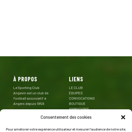
À PROPOS
LIENS
Le Sporting Club
LE CLUB
Angevin est un club de
ÉQUIPES
football associatif à
CONVOCATIONS
Angers depuis 1959.
BOUTIQUE
ANIMATIONS
Mentions Légales
PARTENAIRES
Consentement des cookies
CONTACT
Pour améliorer votre expérience utilisateur et mesurer l'audience de notre site,