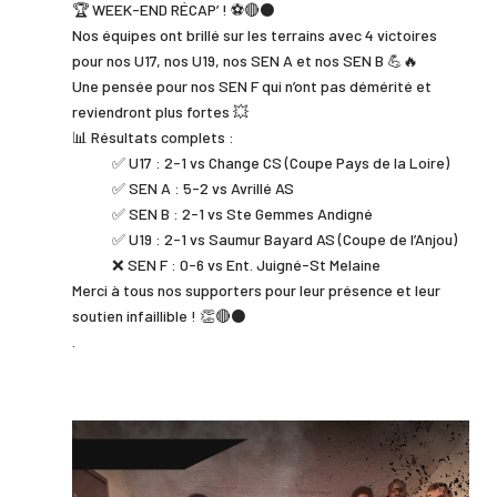
🏆 WEEK-END RÉCAP’ ! ⚽️🔴⚫️
Nos équipes ont brillé sur les terrains avec 4 victoires
pour nos U17, nos U19, nos SEN A et nos SEN B 💪🔥
Une pensée pour nos SEN F qui n’ont pas démérité et
reviendront plus fortes 💥
📊 Résultats complets :
✅ U17 : 2-1 vs Change CS (Coupe Pays de la Loire)
✅ SEN A : 5-2 vs Avrillé AS
✅ SEN B : 2-1 vs Ste Gemmes Andigné
✅ U19 : 2-1 vs Saumur Bayard AS (Coupe de l’Anjou)
❌ SEN F : 0-6 vs Ent. Juigné-St Melaine
Merci à tous nos supporters pour leur présence et leur
soutien infaillible ! 👏🔴⚫️
.