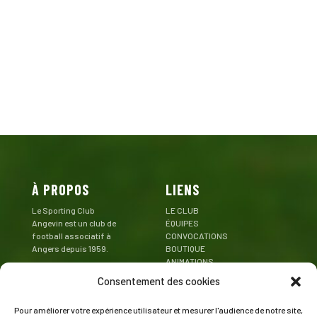
À PROPOS
LIENS
Le Sporting Club
LE CLUB
Angevin est un club de
ÉQUIPES
football associatif à
CONVOCATIONS
Angers depuis 1959.
BOUTIQUE
ANIMATIONS
Mentions Légales
PARTENAIRES
Consentement des cookies
CONTACT
Pour améliorer votre expérience utilisateur et mesurer l'audience de notre site,