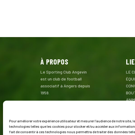
À PROPOS
LI
Le Sporting Club Angevin
LE C
est un club de football
ÉQU
associatif à Angers depuis
CON
1959.
BOU
ANI
Mentions Légales
PAR
CON
Pour améliorer votre expérience utilisateur et mesurer l'audience de notre site, l
technologies telles que les cookies pour stocker et/ou accéder aux information
fait de consentir à ces technologies nous permettra de traiter des données telle