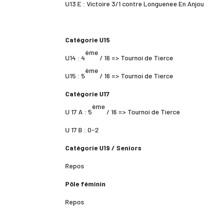
U13 E : Victoire 3/1 contre Longuenee En Anjou
Catégorie U15
ème
U14 : 4
/ 16 => Tournoi de Tierce
ème
U15 : 5
/ 16 => Tournoi de Tierce
Catégorie U17
ème
U 17 A : 5
/ 16 => Tournoi de Tierce
U 17 B : 0-2
Catégorie U19 / Seniors
Repos
Pôle féminin
Repos