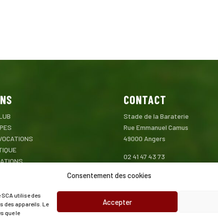
ENS
CONTACT
LUB
Stade de la Baraterie
IPES
Rue Emmanuel Camus
VOCATIONS
49000 Angers
TIQUE
02 41 47 43 73
MATIONS
contact@angers-sca.fr
TENAIRES
Consentement des cookies
TACT
e SCA utilise des
Accepter
s des appareils. Le
s que le