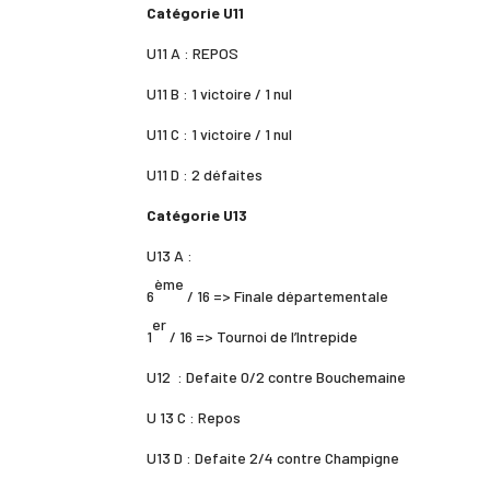
Catégorie U11
U11 A : REPOS
U11 B : 1 victoire / 1 nul
U11 C : 1 victoire / 1 nul
U11 D : 2 défaites
Catégorie U13
U13 A :
ème
6
/ 16 => Finale départementale
er
1
/ 16 => Tournoi de l’Intrepide
U12 : Defaite 0/2 contre Bouchemaine
U 13 C : Repos
U13 D : Defaite 2/4 contre Champigne