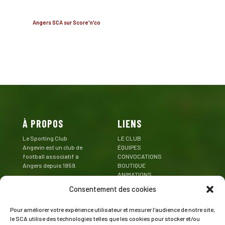
Angers SCA sur Score'n'co
À PROPOS
LIENS
Le Sporting Club
LE CLUB
Angevin est un club de
ÉQUIPES
football associatif à
CONVOCATIONS
Angers depuis 1959.
BOUTIQUE
ANIMATIONS
Mentions Légales
PARTENAIRES
Consentement des cookies
CONTACT
Pour améliorer votre expérience utilisateur et mesurer l'audience de notre site,
CONTACT
SUIVEZ LE SCA
le SCA utilise des technologies telles que les cookies pour stocker et/ou