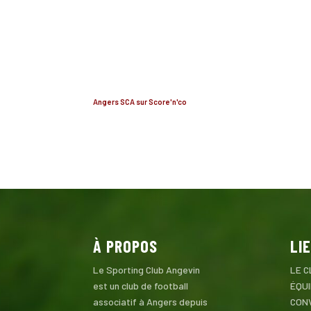
Angers SCA sur Score'n'co
À PROPOS
LI
Le Sporting Club Angevin
LE C
est un club de football
ÉQU
associatif à Angers depuis
CON