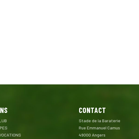
ENS
CONTACT
LUB
Stade de la Baraterie
IPES
Rue Emmanuel Camus
VOCATIONS
49000 Angers