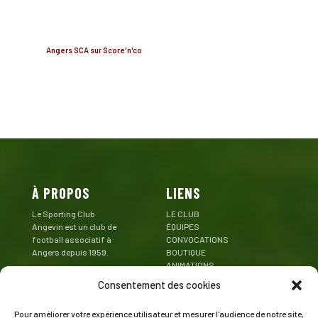
Angers SCA sur Score'n'co
À PROPOS
LIENS
Le Sporting Club
LE CLUB
Angevin est un club de
ÉQUIPES
football associatif à
CONVOCATIONS
Angers depuis 1959.
BOUTIQUE
ANIMATIONS
Mentions Légales
PARTENAIRES
Consentement des cookies
CONTACT
Pour améliorer votre expérience utilisateur et mesurer l'audience de notre site,