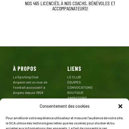
NOS 465 LICENCIÉS, À NOS COACHS, BÉNÉVOLES ET
ACCOMPAGNATEURS!
À PROPOS
LIENS
Le Sporting Club
LE CLUB
Angevin est un club de
ÉQUIPES
football associatif à
CONVOCATIONS
Angers depuis 1959.
BOUTIQUE
ANIMATIONS
Mentions Légales
PARTENAIRES
Consentement des cookies
CONTACT
Pour améliorer votre expérience utilisateur et mesurer l'audience de notre site,
CONTACT
SUIVEZ LE SCA
le SCA utilise des technologies telles que les cookies pour stocker et/ou
accéder aux informations des appareils. Le fait de consentir à ces