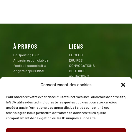
À PROPOS
LIENS
Le Sporting Club
LE CLUB
Angevin est un club de
ÉQUIPES
football associatif à
CONVOCATIONS
Angers depuis 1959.
BOUTIQUE
ANIMATIONS
Mentions Légales
PARTENAIRES
Consentement des cookies
CONTACT
Pour améliorer votre expérience utilisateur et mesurer l'audience de notre site,
CONTACT
SUIVEZ LE SCA
le SCA utilise des technologies telles que les cookies pour stocker et/ou
accéder aux informations des appareils. Le fait de consentir à ces
Stade de la Baraterie
technologies nous permettra de traiter des données telles que le
Rue Emmanuel Camus
comportement de navigation ou les ID uniques sur ce site.
49000 Angers
02 41 47 43 73