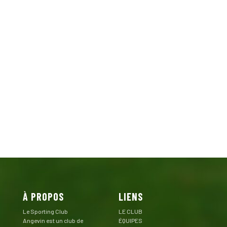
À PROPOS
LIENS
Le Sporting Club
LE CLUB
Angevin est un club de
ÉQUIPES