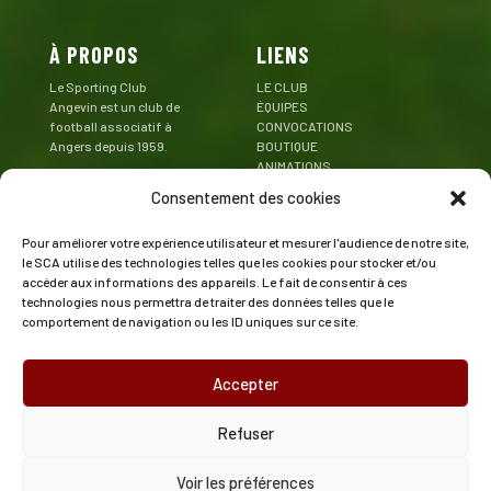
À PROPOS
LIENS
Le Sporting Club
LE CLUB
Angevin est un club de
ÉQUIPES
football associatif à
CONVOCATIONS
Angers depuis 1959.
BOUTIQUE
ANIMATIONS
Mentions Légales
PARTENAIRES
Consentement des cookies
CONTACT
Pour améliorer votre expérience utilisateur et mesurer l'audience de notre site,
CONTACT
SUIVEZ LE SCA
le SCA utilise des technologies telles que les cookies pour stocker et/ou
accéder aux informations des appareils. Le fait de consentir à ces
Stade de la Baraterie
technologies nous permettra de traiter des données telles que le
Rue Emmanuel Camus
comportement de navigation ou les ID uniques sur ce site.
49000 Angers
02 41 47 43 73
Accepter
contact@angers-sca.fr
Refuser
Voir les préférences