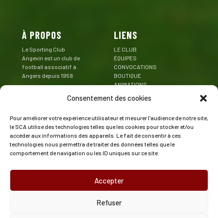
À PROPOS
LIENS
Le Sporting Club
LE CLUB
Angevin est un club de
ÉQUIPES
football associatif à
CONVOCATIONS
Angers depuis 1959.
BOUTIQUE
ANIMATIONS
Mentions Légales
PARTENAIRES
Consentement des cookies
CONTACT
Pour améliorer votre expérience utilisateur et mesurer l'audience de notre site,
CONTACT
SUIVEZ LE SCA
le SCA utilise des technologies telles que les cookies pour stocker et/ou
accéder aux informations des appareils. Le fait de consentir à ces
Stade de la Baraterie
technologies nous permettra de traiter des données telles que le
Rue Emmanuel Camus
comportement de navigation ou les ID uniques sur ce site.
49000 Angers
02 41 47 43 73
Accepter
contact@angers-sca.fr
Refuser